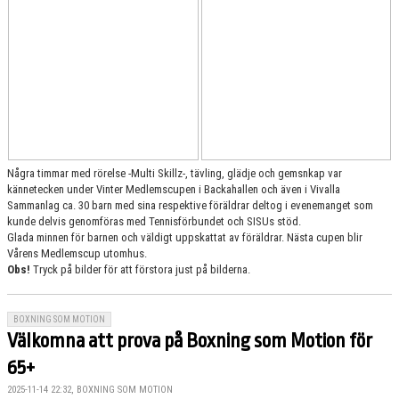
Några timmar med rörelse -Multi Skillz-, tävling, glädje och gemsnkap var
kännetecken under Vinter Medlemscupen i Backahallen och även i Vivalla
Sammanlag ca. 30 barn med sina respektive föräldrar deltog i evenemanget som
kunde delvis genomföras med Tennisförbundet och SISUs stöd.
Glada minnen för barnen och väldigt uppskattat av föräldrar. Nästa cupen blir
Vårens Medlemscup utomhus.
Obs!
Tryck på bilder för att förstora just på bilderna.
BOXNING SOM MOTION
Välkomna att prova på Boxning som Motion för
65+
2025-11-14 22:32, BOXNING SOM MOTION