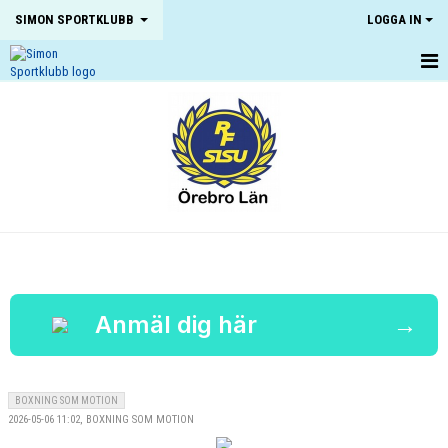
SIMON SPORTKLUBB
LOGGA IN
HEM
NYHETER
OM KLUBBEN
KONTAKT
KALENDER
BILDGALLERI
Anmäl dig här
→
DOKUMENT
VÅRA LAG
BOXNING SOM MOTION
2026-05-06 11:02, BOXNING SOM MOTION
MATCHER