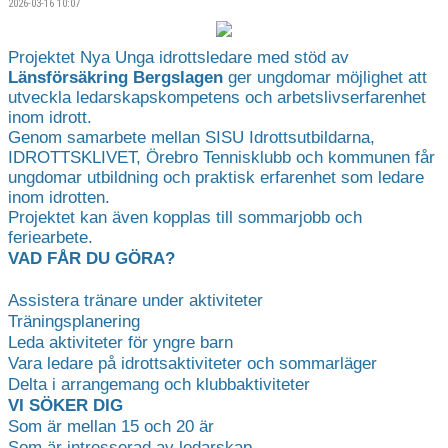
2026-03-16 10:07
Projektet Nya Unga idrottsledare med stöd av
Länsförsäkring Bergslagen
ger ungdomar möjlighet att
utveckla ledarskapskompetens och arbetslivserfarenhet
inom idrott.
Genom samarbete mellan SISU Idrottsutbildarna,
IDROTTSKLIVET, Örebro Tennisklubb och kommunen får
ungdomar utbildning och praktisk erfarenhet som ledare
inom idrotten.
Projektet kan även kopplas till sommarjobb och
feriearbete.
VAD FÅR DU GÖRA?
Assistera tränare under aktiviteter
Träningsplanering
Leda aktiviteter för yngre barn
Vara ledare på idrottsaktiviteter och sommarläger
Delta i arrangemang och klubbaktiviteter
VI SÖKER DIG
Som är mellan 15 och 20 är
Som är intresserad av ledarskap