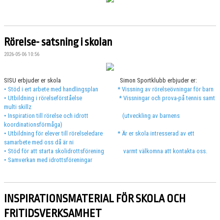
TRÄNARE & LEDARE
Rörelse- satsning i skolan
2026-05-06 10:56
SISU erbjuder er skola Simon Sportklubb erbjuder er:
• Stöd i ert arbete med handlingsplan * Vissning av rörelseövningar för barn
• Utbildning i rörelseförståelse * Vissningar och prova-på tennis samt
multi skillz
• Inspiration till rörelse och idrott (utveckling av barnens
koordinationsförmåga)
• Utbildning för elever till rörelseledare * Är er skola intresserad av ett
samarbete med oss då är ni
• Stöd för att starta skolidrottsförening varmt välkomna att kontakta oss.
• Samverkan med idrottsföreningar
INSPIRATIONSMATERIAL FÖR SKOLA OCH
FRITIDSVERKSAMHET