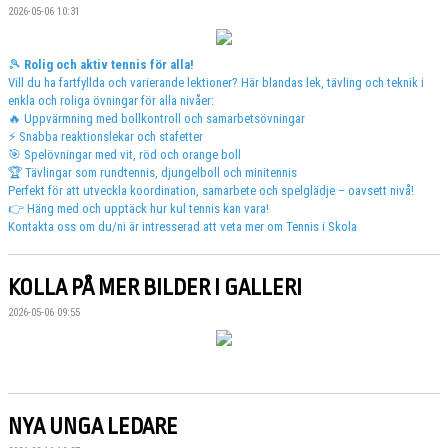
2026-05-06 10:31
🎾
Rolig och aktiv tennis för alla!
Vill du ha fartfyllda och varierande lektioner? Här blandas lek, tävling och teknik i
enkla och roliga övningar för alla nivåer:
🔥
Uppvärmning med bollkontroll och samarbetsövningar
⚡
Snabba reaktionslekar och stafetter
🎯
Spelövningar med vit, röd och orange boll
🏆
Tävlingar som rundtennis, djungelboll och minitennis
Perfekt för att utveckla koordination, samarbete och spelglädje – oavsett nivå!
👉
Häng med och upptäck hur kul tennis kan vara!
Kontakta oss om du/ni är intresserad att veta mer om Tennis i Skola
KOLLA PÅ MER BILDER I GALLERI
2026-05-06 09:55
NYA UNGA LEDARE