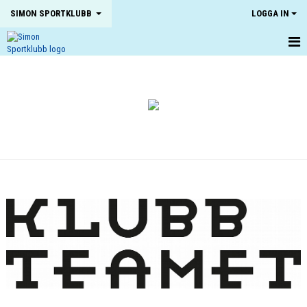
SIMON SPORTKLUBB
LOGGA IN
HEM
NYHETER
OM KLUBBEN
KONTAKT
KALENDER
BILDGALLERI
DOKUMENT
VÅRA LAG
MATCHER