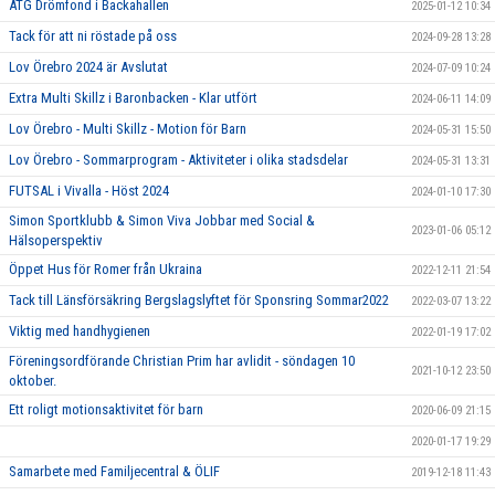
ATG Drömfond i Backahallen
2025-01-12 10:34
Tack för att ni röstade på oss
2024-09-28 13:28
Lov Örebro 2024 är Avslutat
2024-07-09 10:24
Extra Multi Skillz i Baronbacken - Klar utfört
2024-06-11 14:09
Lov Örebro - Multi Skillz - Motion för Barn
2024-05-31 15:50
Lov Örebro - Sommarprogram - Aktiviteter i olika stadsdelar
2024-05-31 13:31
FUTSAL i Vivalla - Höst 2024
2024-01-10 17:30
Simon Sportklubb & Simon Viva Jobbar med Social &
2023-01-06 05:12
Hälsoperspektiv
Öppet Hus för Romer från Ukraina
2022-12-11 21:54
Tack till Länsförsäkring Bergslagslyftet för Sponsring Sommar2022
2022-03-07 13:22
Viktig med handhygienen
2022-01-19 17:02
Föreningsordförande Christian Prim har avlidit - söndagen 10
2021-10-12 23:50
oktober.
Ett roligt motionsaktivitet för barn
2020-06-09 21:15
2020-01-17 19:29
Samarbete med Familjecentral & ÖLIF
2019-12-18 11:43