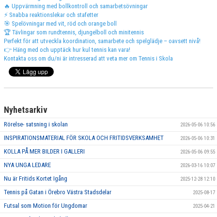
🔥
Uppvärmning med bollkontroll och samarbetsövningar
⚡
Snabba reaktionslekar och stafetter
TRÄNARE & LEDARE
🎯
Spelövningar med vit, röd och orange boll
🏆
Tävlingar som rundtennis, djungelboll och minitennis
Perfekt för att utveckla koordination, samarbete och spelglädje – oavsett nivå!
👉
Häng med och upptäck hur kul tennis kan vara!
Kontakta oss om du/ni är intresserad att veta mer om Tennis i Skola
Nyhetsarkiv
Rörelse- satsning i skolan
2026-05-06 10:56
INSPIRATIONSMATERIAL FÖR SKOLA OCH FRITIDSVERKSAMHET
2026-05-06 10:31
KOLLA PÅ MER BILDER I GALLERI
2026-05-06 09:55
NYA UNGA LEDARE
2026-03-16 10:07
Nu är Fritids Kortet Igång
2025-12-28 12:10
Tennis på Gatan i Örebro Västra Stadsdelar
2025-08-17
Futsal som Motion för Ungdomar
2025-04-21