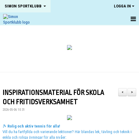
SIMON SPORTKLUBB
LOGGA IN
HEM
NYHETER
OM KLUBBEN
KONTAKT
KALENDER
INSPIRATIONSMATERIAL FÖR SKOLA
<
>
BILDGALLERI
OCH FRITIDSVERKSAMHET
2026-05-06 10:31
DOKUMENT
VÅRA LAG
🎾
Rolig och aktiv tennis för alla!
Vill du ha fartfyllda och varierande lektioner? Här blandas lek, tävling och teknik i
enkla och roliga övningar för alla nivåer:
MATCHER