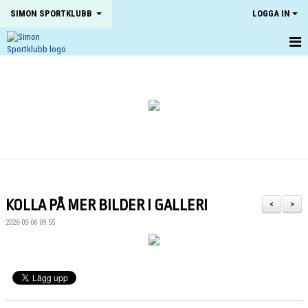
SIMON SPORTKLUBB
LOGGA IN
HEM
NYHETER
OM KLUBBEN
KONTAKT
KALENDER
KOLLA PÅ MER BILDER I GALLERI
<
>
BILDGALLERI
2026-05-06 09:55
DOKUMENT
VÅRA LAG
MATCHER