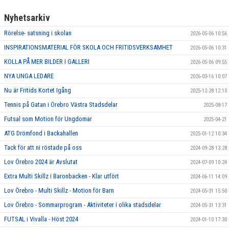
Nyhetsarkiv
TRÄNARE & LEDARE
Rörelse- satsning i skolan
2026-05-06 10:56
INSPIRATIONSMATERIAL FÖR SKOLA OCH FRITIDSVERKSAMHET
2026-05-06 10:31
KOLLA PÅ MER BILDER I GALLERI
2026-05-06 09:55
NYA UNGA LEDARE
2026-03-16 10:07
Nu är Fritids Kortet Igång
2025-12-28 12:10
Tennis på Gatan i Örebro Västra Stadsdelar
2025-08-17
Futsal som Motion för Ungdomar
2025-04-21
ATG Drömfond i Backahallen
2025-01-12 10:34
Tack för att ni röstade på oss
2024-09-28 13:28
Lov Örebro 2024 är Avslutat
2024-07-09 10:24
Extra Multi Skillz i Baronbacken - Klar utfört
2024-06-11 14:09
Lov Örebro - Multi Skillz - Motion för Barn
2024-05-31 15:50
Lov Örebro - Sommarprogram - Aktiviteter i olika stadsdelar
2024-05-31 13:31
FUTSAL i Vivalla - Höst 2024
2024-01-10 17:30