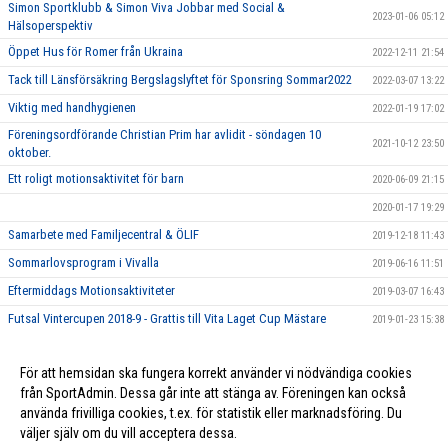
Simon Sportklubb & Simon Viva Jobbar med Social &
2023-01-06 05:12
Hälsoperspektiv
Öppet Hus för Romer från Ukraina
2022-12-11 21:54
Tack till Länsförsäkring Bergslagslyftet för Sponsring Sommar2022
2022-03-07 13:22
Viktig med handhygienen
2022-01-19 17:02
Föreningsordförande Christian Prim har avlidit - söndagen 10
2021-10-12 23:50
oktober.
Ett roligt motionsaktivitet för barn
2020-06-09 21:15
2020-01-17 19:29
Samarbete med Familjecentral & ÖLIF
2019-12-18 11:43
Sommarlovsprogram i Vivalla
2019-06-16 11:51
Eftermiddags Motionsaktiviteter
2019-03-07 16:43
Futsal Vintercupen 2018-9 - Grattis till Vita Laget Cup Mästare
2019-01-23 15:38
Futsal Säsong 2017
2017-11-18 21:00
För att hemsidan ska fungera korrekt använder vi nödvändiga cookies
Söndags Tennis i Backahallen - Begränsade platser
2017-08-18 22:31
från SportAdmin. Dessa går inte att stänga av. Föreningen kan också
använda frivilliga cookies, t.ex. för statistik eller marknadsföring. Du
väljer själv om du vill acceptera dessa.