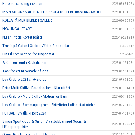
Rörelse- satsning i skolan
2026-05-06 10:56
INSPIRATIONSMATERIAL FÖR SKOLA OCH FRITIDSVERKSAMHET
2026-05-06 10:31
KOLLA PÅ MER BILDER I GALLERI
2026-05-06 09:55
NYA UNGA LEDARE
2026-03-16 10:07
Nu är Fritids Kortet Igång
2025-12-28 12:10
Tennis på Gatan i Örebro Västra Stadsdelar
2025-08-17
Futsal som Motion för Ungdomar
2025-04-21
ATG Drömfond i Backahallen
2025-01-12 10:34
Tack för att ni röstade på oss
2024-09-28 13:28
Lov Örebro 2024 är Avslutat
2024-07-09 10:24
Extra Multi Skillz i Baronbacken - Klar utfört
2024-06-11 14:09
Lov Örebro - Multi Skillz - Motion för Barn
2024-05-31 15:50
Lov Örebro - Sommarprogram - Aktiviteter i olika stadsdelar
2024-05-31 13:31
FUTSAL i Vivalla - Höst 2024
2024-01-10 17:30
Simon Sportklubb & Simon Viva Jobbar med Social &
2023-01-06 05:12
Hälsoperspektiv
Öppet Hus för Romer från Ukraina
2022-12-11 21:54