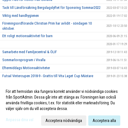
Tack till Länsförsäkring Bergslagslyftet för Sponsring Sommar2022
2022-03-07 13:22
Viktig med handhygienen
2022-01-19 17:02
Föreningsordförande Christian Prim har avlidit - söndagen 10
2021-10-12 23:50
oktober.
Ett roligt motionsaktivitet för barn
2020-06-09 21:15
2020-01-17 19:29
Samarbete med Familjecentral & ÖLIF
2019-12-18 11:43
Sommarlovsprogram i Vivalla
2019-06-16 11:51
Eftermiddags Motionsaktiviteter
2019-03-07 16:43
Futsal Vintercupen 2018-9 - Grattis till Vita Laget Cup Mästare
2019-01-23 15:38
Futsal Säsong 2017
2017-11-18 21:00
För att hemsidan ska fungera korrekt använder vi nödvändiga cookies
Söndags Tennis i Backahallen - Begränsade platser
2017-08-18 22:31
från SportAdmin. Dessa går inte att stänga av. Föreningen kan också
använda frivilliga cookies, t.ex. för statistik eller marknadsföring. Du
väljer själv om du vill acceptera dessa.
Cookie-inställningar
Gå till Webbversion
Anpassa dina val
Acceptera nödvändiga
Acceptera alla