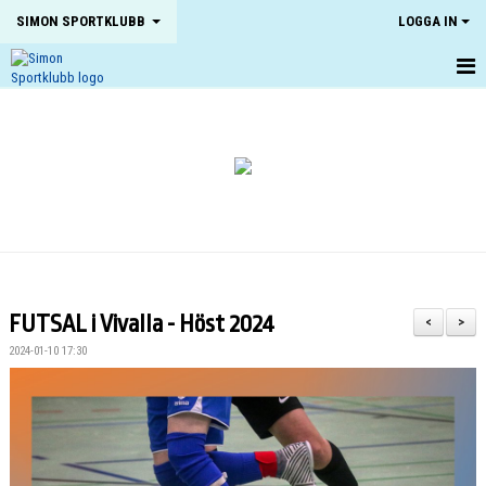
SIMON SPORTKLUBB
LOGGA IN
HEM
NYHETER
OM KLUBBEN
KONTAKT
KALENDER
FUTSAL i Vivalla - Höst 2024
<
>
BILDGALLERI
2024-01-10 17:30
DOKUMENT
VÅRA LAG
MATCHER