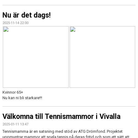
Nu är det dags!
2025-11-14 22:00
Kvinnor 65+
Nu kan ni bli starkare!!!
Välkomna till Tennismammor i Vivalla
2025-01-11 13:47
Tennismamma är en satsning med stöd av ATG Drömfond. Projektet
uppmuntrar mammor att spela tennis på deras fritid och som ett sätt att