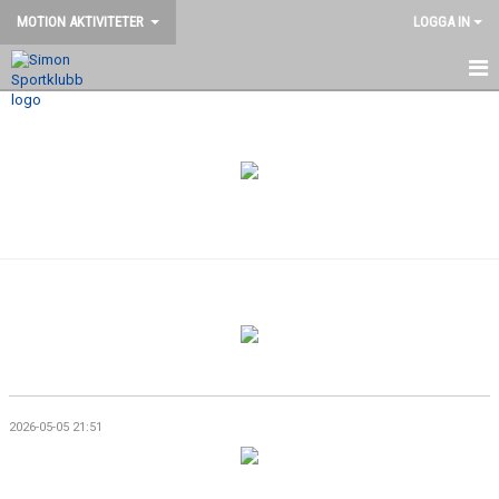
MOTION AKTIVITETER
LOGGA IN
VÄLKOMMEN
HEM
NYHETER
BILDGALLERI
DOKUMENT
KONTAKT
MOTION FÖR ÄLDRE
2026-05-05 21:51