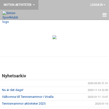
MOTION AKTIVITETER
LOGGA IN
VÄLKOMMEN
HEM
NYHETER
BILDGALLERI
DOKUMENT
Nyhetsarkiv
KONTAKT
2026-05-05 21:51
MOTION FÖR ÄLDRE
Nu är det dags!
2025-11-14 22:00
Välkomna till Tennismammor i Vivalla
2025-01-11 13:47
Tennismammor aktiviteter 2025
2025-01-10