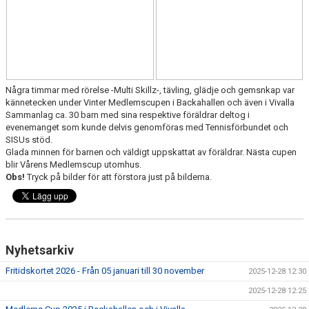
Några timmar med rörelse -Multi Skillz-, tävling, glädje och gemsnkap var
kännetecken under Vinter Medlemscupen i Backahallen och även i Vivalla
Sammanlag ca. 30 barn med sina respektive föräldrar deltog i
evenemanget som kunde delvis genomföras med Tennisförbundet och
SISUs stöd.
Glada minnen för barnen och väldigt uppskattat av föräldrar. Nästa cupen
blir Vårens Medlemscup utomhus.
Obs!
Tryck på bilder för att förstora just på bilderna.
Nyhetsarkiv
Fritidskortet 2026 - Från 05 januari till 30 november
2025-12-28 12:30
2025-12-28 12:25