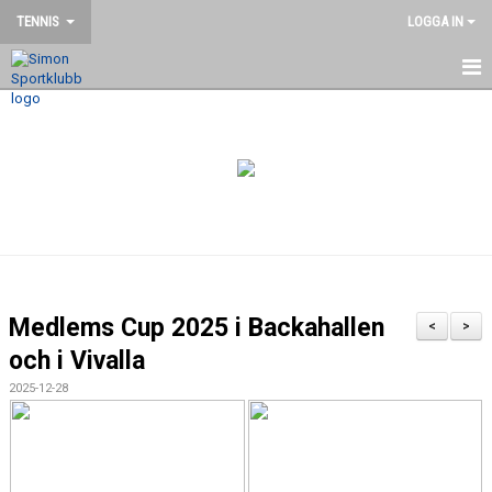
TENNIS
LOGGA IN
HEM
NYHETER
DOKUMENT
BILDGALLERI
KONTAKT
Medlems Cup 2025 i Backahallen
<
>
TRÄNARE & LEDARE
och i Vivalla
2025-12-28
ANMÄL DIG TILL SOMMAR TENNIS