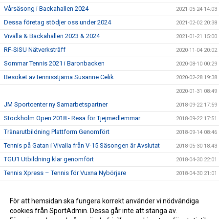
Vårsäsong i Backahallen 2024
2021-05-24 14:03
Dessa företag stödjer oss under 2024
2021-02-02 20:38
Vivalla & Backahallen 2023 & 2024
2021-01-21 15:00
RF-SISU Nätverksträff
2020-11-04 20:02
Sommar Tennis 2021 i Baronbacken
2020-08-10 00:29
Besöket av tennisstjärna Susanne Celik
2020-02-28 19:38
2020-01-31 08:49
JM Sportcenter ny Samarbetspartner
2018-09-22 17:59
Stockholm Open 2018 - Resa för Tjejmedlemmar
2018-09-22 17:51
Tränarutbildning Plattform Genomfört
2018-09-14 08:46
Tennis på Gatan i Vivalla från V-15 Säsongen är Avslutat
2018-05-30 18:43
TGU1 Utbildning klar genomfört
2018-04-30 22:01
Tennis Xpress – Tennis för Vuxna Nybörjare
2018-04-30 21:01
Samarbete med ÖTK Förlängts Året Ut
2018-01-23 17:28
Jag är en engagerad förälder
För att hemsidan ska fungera korrekt använder vi nödvändiga
2017-12-01 23:24
cookies från SportAdmin. Dessa går inte att stänga av.
Tennis i Vivalla
2017-08-15 20:00