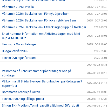
Medlems Cup 2025 i Backahallen och i Vivalla
2025-12-28
Vårtermin 2026 i Vivalla
2025-12-27 00:45
Vårtermin 2026 i Backahallen - För nybörjare barn
2025-12-27 00:05
Vårtermin 2026 i Backahallen - För icke nybörjare Barn
2025-12-27 00:02
Vårtermin 2026 i Backahallen - Utvecklingsgrupp på fredagar
2025-12-27
Snart kommer Information om Aktivitetsdagen med Mini
2025-10-28 19:06
Cup & Multi Skillz
Tennis på Gatan Talanger
2025-10-28 19:00
Bildgalleri vår 2025
2025-05-05
Tennis Övningar för Barn
2025-05-01
2024-09-28 10:35
Välkomna på Tennismammor på torsdagar och på
2024-09-28 10:10
söndagar
Välkomna till Städa Sverige i Baronbacken på lördagaen 7
2024-08-14 11:14
september
Sommaren Tennis på Gatan
2024-07-09 10:33
Tennisutrustning till låga priser
2023-06-12 17:38
Simon SK - Medlem/Terminsavgift alltid med 50% rabatt
2023-01-06 01:45