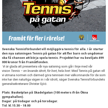
Svenska Tennisförbundet vill möjliggöra tennis för alla. I år startar
den nya satsningen Tennis på gatan för att fler barn och ungdomar
ska få chansen att börja spela tennis. Projektet har nu beviljats 499
000 kronor från Framåtfonden.
Vi är glada att presentera vår nya satsning som går i linje med vår
vision
Tennis – en levande idrott, för livet, hela livet
. Med Tennis på gatan vill
vi utmana normen och därmed göra tennisen mer välkomnande för de som
inte har den naturliga vägen in i vår idrott, säger Svenska Tennisförbundets
generalsekreterare Christer Sjöö.
Plats: Basketplan på Skadelgatan (100 meters ifrån Ökna
gympahallen).
Dagar: på tisdagar och på torsdagar.
Tid: kl.15.30 - 18.00