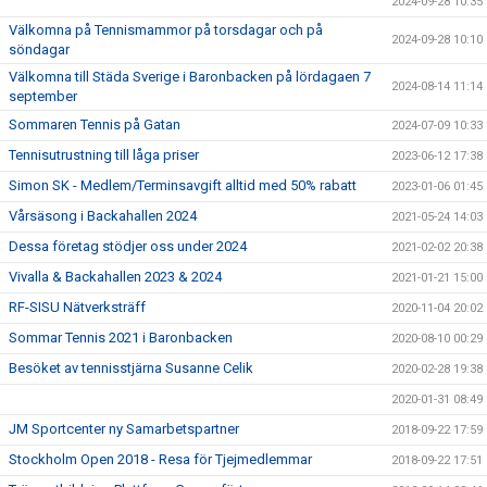
2024-09-28 10:35
Välkomna på Tennismammor på torsdagar och på
2024-09-28 10:10
söndagar
Välkomna till Städa Sverige i Baronbacken på lördagaen 7
2024-08-14 11:14
september
Sommaren Tennis på Gatan
2024-07-09 10:33
Tennisutrustning till låga priser
2023-06-12 17:38
Simon SK - Medlem/Terminsavgift alltid med 50% rabatt
2023-01-06 01:45
Vårsäsong i Backahallen 2024
2021-05-24 14:03
Dessa företag stödjer oss under 2024
2021-02-02 20:38
Vivalla & Backahallen 2023 & 2024
2021-01-21 15:00
RF-SISU Nätverksträff
2020-11-04 20:02
Sommar Tennis 2021 i Baronbacken
2020-08-10 00:29
Besöket av tennisstjärna Susanne Celik
2020-02-28 19:38
2020-01-31 08:49
JM Sportcenter ny Samarbetspartner
2018-09-22 17:59
Stockholm Open 2018 - Resa för Tjejmedlemmar
2018-09-22 17:51