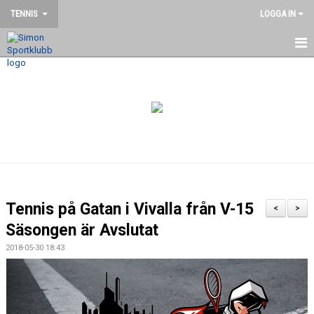
TENNIS
LOGGA IN
HEM
NYHETER
DOKUMENT
BILDGALLERI
KONTAKT
Tennis på Gatan i Vivalla från V-15
<
>
TRÄNARE & LEDARE
Säsongen är Avslutat
2018-05-30 18:43
ANMÄL DIG TILL SOMMAR TENNIS